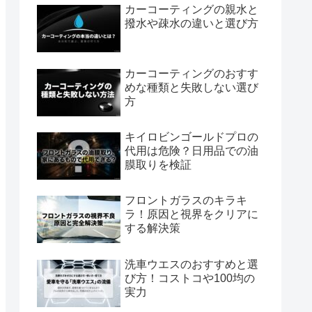
カーコーティングの親水と
撥水や疎水の違いと選び方
カーコーティングのおすす
めな種類と失敗しない選び
方
キイロビンゴールドプロの
代用は危険？日用品での油
膜取りを検証
フロントガラスのキラキ
ラ！原因と視界をクリアに
する解決策
洗車ウエスのおすすめと選
び方！コストコや100均の
実力