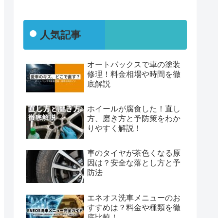
人気記事
オートバックスで車の塗装
修理！料金相場や時間を徹
底解説
ホイールが腐食した！直し
方、磨き方と予防策をわか
りやすく解説！
車のタイヤが茶色くなる原
因は？安全な落とし方と予
防法
エネオス洗車メニューのお
すすめは？料金や種類を徹
底比較！