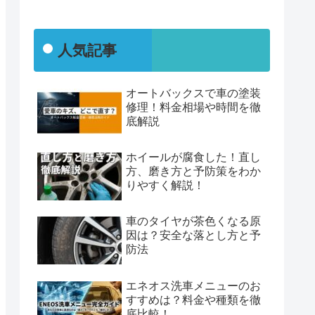
人気記事
オートバックスで車の塗装
修理！料金相場や時間を徹
底解説
ホイールが腐食した！直し
方、磨き方と予防策をわか
りやすく解説！
車のタイヤが茶色くなる原
因は？安全な落とし方と予
防法
エネオス洗車メニューのお
すすめは？料金や種類を徹
底比較！