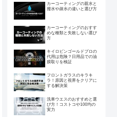
カーコーティングの親水と
撥水や疎水の違いと選び方
カーコーティングのおすす
めな種類と失敗しない選び
方
キイロビンゴールドプロの
代用は危険？日用品での油
膜取りを検証
フロントガラスのキラキ
ラ！原因と視界をクリアに
する解決策
洗車ウエスのおすすめと選
び方！コストコや100均の
実力