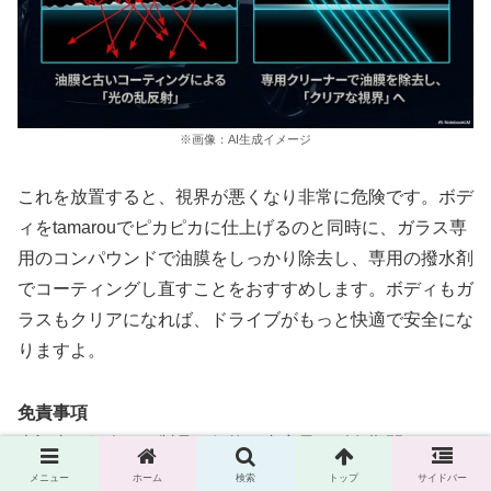
※画像：AI生成イメージ
これを放置すると、視界が悪くなり非常に危険です。ボデ
ィをtamarouでピカピカに仕上げるのと同時に、ガラス専
用のコンパウンドで油膜をしっかり除去し、専用の撥水剤
でコーティングし直すことをおすすめします。ボディもガ
ラスもクリアになれば、ドライブがもっと快適で安全にな
りますよ。
免責事項
本記事で紹介した製品の価格、内容量、耐久期間などのス
ペックは、執筆時点の情報に基づいています。これらはメ
メニュー
ホーム
検索
トップ
サイドバー