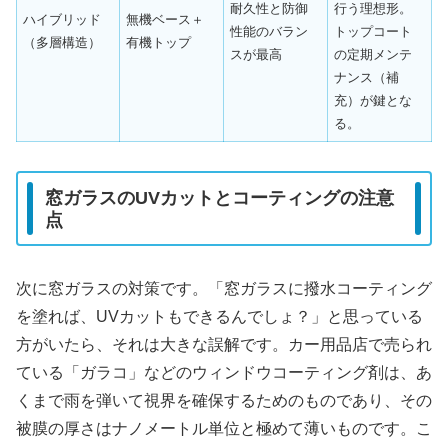
耐久性と防御
行う理想形。
ハイブリッド
無機ベース＋
性能のバラン
トップコート
（多層構造）
有機トップ
スが最高
の定期メンテ
ナンス（補
充）が鍵とな
る。
窓ガラスのUVカットとコーティングの注意
点
次に窓ガラスの対策です。「窓ガラスに撥水コーティング
を塗れば、UVカットもできるんでしょ？」と思っている
方がいたら、それは大きな誤解です。カー用品店で売られ
ている「ガラコ」などのウィンドウコーティング剤は、あ
くまで雨を弾いて視界を確保するためのものであり、その
被膜の厚さはナノメートル単位と極めて薄いものです。こ