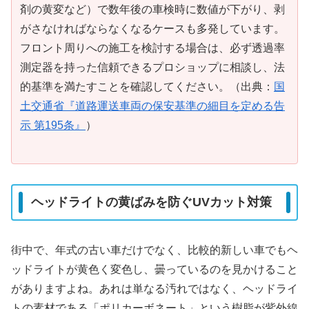
剤の黄変など）で数年後の車検時に数値が下がり、剥
がさなければならなくなるケースも多発しています。
フロント周りへの施工を検討する場合は、必ず透過率
測定器を持った信頼できるプロショップに相談し、法
的基準を満たすことを確認してください。（出典：
国
土交通省『道路運送車両の保安基準の細目を定める告
示 第195条』
）
ヘッドライトの黄ばみを防ぐUVカット対策
街中で、年式の古い車だけでなく、比較的新しい車でもヘ
ッドライトが黄色く変色し、曇っているのを見かけること
がありますよね。あれは単なる汚れではなく、ヘッドライ
トの素材である「ポリカーボネート」という樹脂が紫外線