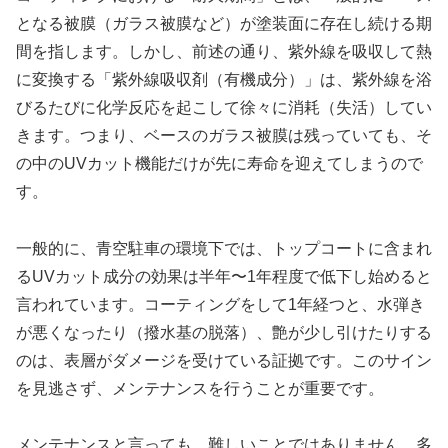
となる被膜（ガラス被膜など）が塗装面に存在し続ける期
間を指します。しかし、前述の通り、紫外線を吸収して熱
に変換する「紫外線吸収剤（有機成分）」は、紫外線を浴
びるたびに化学反応を起こして徐々に消耗（失活）してい
きます。つまり、ベースのガラス被膜は残っていても、そ
の中のUVカット機能だけが先に寿命を迎えてしまうので
す。
一般的に、青空駐車の環境下では、トップコートに含まれ
るUVカット成分の効果は半年〜1年程度で低下し始めると
言われています。コーティングをして1年経つと、水弾き
が悪くなったり（撥水基の脱落）、艶が少し引けたりする
のは、表層がダメージを受けている証拠です。このサイン
を見逃さず、メンテナンスを行うことが重要です。
メンテナンスと言っても、難しいことではありません。多