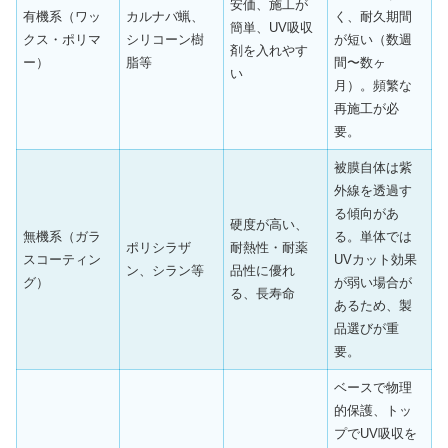
安価、施工が
有機系（ワッ
カルナバ蝋、
く、耐久期間
簡単、UV吸収
クス・ポリマ
シリコーン樹
が短い（数週
剤を入れやす
ー）
脂等
間〜数ヶ
い
月）。頻繁な
再施工が必
要。
被膜自体は紫
外線を透過す
る傾向があ
硬度が高い、
無機系（ガラ
る。単体では
ポリシラザ
耐熱性・耐薬
スコーティン
UVカット効果
ン、シラン等
品性に優れ
グ）
が弱い場合が
る、長寿命
あるため、製
品選びが重
要。
ベースで物理
的保護、トッ
プでUV吸収を